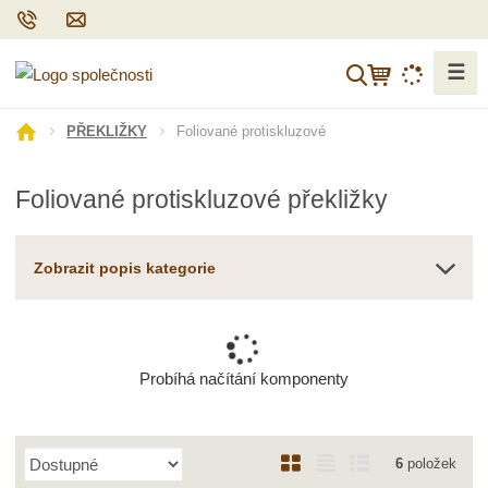
☰
V
y
h
Ú
Foliované protiskluzové
PŘEKLIŽKY
l
v
o
e
Foliované protiskluzové překližky
d
d
n
a
í
t
Zobrazit popis kategorie
s
t
r
a
n
Probíhá načítání komponenty
a
Ř
O
T
Ř
6
položek
a
b
a
á