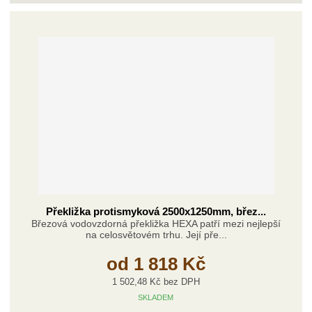
z
r
b
d
e
á
u
k
n
z
l
o
í
k
k
v
p
o
o
ý
r
o
v
v
v
d
ý
ý
ý
u
v
v
p
k
ý
ý
i
t
p
p
s
ů
i
i
s
s
Překližka protismyková 2500x1250mm, břez...
Březová vodovzdorná překližka HEXA patří mezi nejlepší
na celosvětovém trhu. Její pře...
od
1 818 Kč
1 502,48 Kč bez DPH
SKLADEM