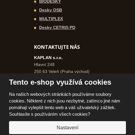
BIODESKY
Desky OSB
MULTIPLEX
Desky CETRIS PD
KONTAKTUJTE NÁS
KAPLAN s.r.o.
Hlavní 248
250 63 Veleň (Praha východ)
Česká republika
Tento e-shop využívá cookies
+420 271 750 577
Na našich webových stránkách používáme soubory
+420 606 962 046
cookies. Některé z nich jsou nezbytné, zatímco jiné nám
info@kaplanpraha.cz
pomáhají vylepšit tento web a váš uživatelský zážitek.
Souhlasíte s používáním všech cookies?
Nastavení
© 2026, KAPLAN, s.r.o.