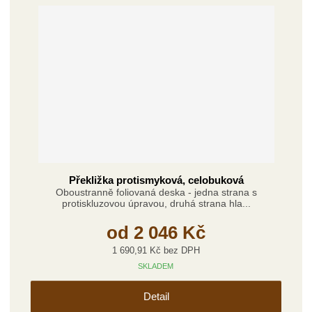
Překližka protismyková, celobuková
Oboustranně foliovaná deska - jedna strana s
protiskluzovou úpravou, druhá strana hla...
od
2 046 Kč
1 690,91 Kč bez DPH
SKLADEM
Detail