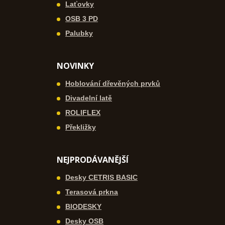
Laťovky
OSB 3 PD
Palubky
NOVINKY
Hoblování dřevěných prvků
Divadelní latě
ROLIFLEX
Překližky
NEJPRODÁVANĚJŠÍ
Desky CETRIS BASIC
Terasová prkna
BIODESKY
Desky OSB