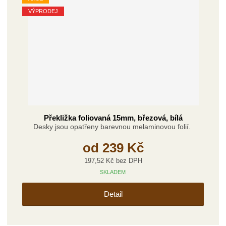
z
l
o
í
VÝPRODEJ
k
k
v
p
o
o
ý
r
o
v
v
v
d
ý
ý
ý
u
v
v
p
k
ý
ý
i
t
p
p
s
ů
i
i
s
s
Překližka foliovaná 15mm, březová, bílá
Desky jsou opatřeny barevnou melaminovou folií.
od
239 Kč
197,52 Kč bez DPH
SKLADEM
Detail