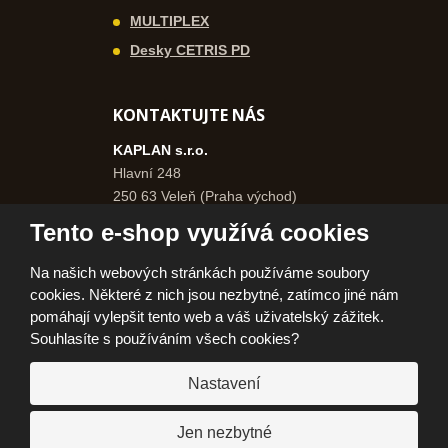
MULTIPLEX
Desky CETRIS PD
KONTAKTUJTE NÁS
KAPLAN s.r.o.
Hlavní 248
250 63 Veleň (Praha východ)
Česká republika
Tento e-shop využívá cookies
+420 271 750 577
Na našich webových stránkách používáme soubory
+420 606 962 046
cookies. Některé z nich jsou nezbytné, zatímco jiné nám
info@kaplanpraha.cz
pomáhají vylepšit tento web a váš uživatelský zážitek.
Souhlasíte s používáním všech cookies?
Nastavení
© 2026, KAPLAN, s.r.o.
Prohlášení o přístupnosti
|
Ochrana osobních údajů
|
Mapa stránek
|
|
Jen nezbytné
Jak nakupovat