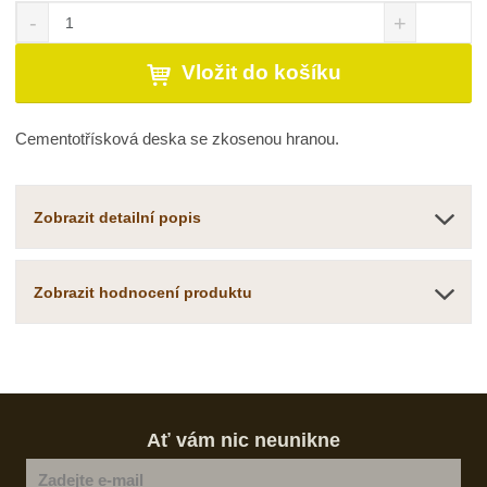
S
N
Z
n
a
m
í
v
ě
Vložit do košíku
ž
ý
n
i
š
i
t
i
t
Cementotřísková deska se zkosenou hranou.
m
t
p
n
m
o
o
n
č
ž
o
Zobrazit detailní popis
s
ž
e
t
s
t
v
t
Zobrazit hodnocení produktu
í
v
í
Ať vám nic neunikne