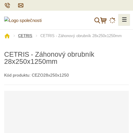
☰
V
y
h
Ú
CETRIS - Záhonový obrubník 28x250x1250mm
CETRIS
l
v
o
e
CETRIS - Záhonový obrubník
d
d
28x250x1250mm
n
a
í
t
s
Kód produktu:
CEZO28x250x1250
t
r
a
n
a