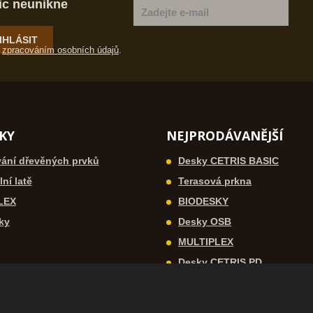
ic neunikne
IHLÁSIT
e
zpracováním osobních údajů
.
KY
NEJPRODÁVANĚJŠÍ
ání dřevěných prvků
Desky CETRIS BASIC
ní latě
Terasová prkna
LEX
BIODESKY
ky
Desky OSB
MULTIPLEX
Desky CETRIS PD