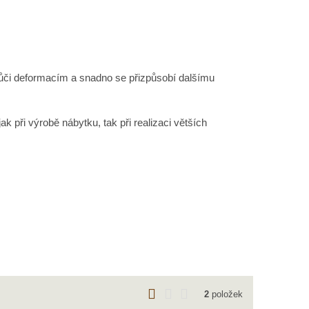
vůči deformacím a snadno se přizpůsobí dalšímu
k při výrobě nábytku, tak při realizaci větších
O
T
Ř
2
položek