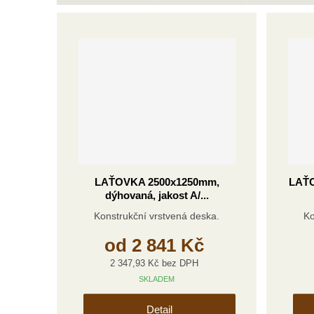
Ř
a
z
e
n
í
p
r
o
d
u
k
LAŤOVKA 2500x1250mm,
LAŤO
dýhovaná, jakost A/...
t
ů
Konstrukční vrstvená deska.
Ko
od
2 841 Kč
2 347,93 Kč bez DPH
SKLADEM
Detail