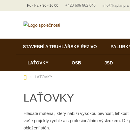
+420 606 962 046
info@kaplanpra
Po - Pá 7:30 - 16:00
STAVEBNÍ A TRUHLÁŘSKÉ ŘEZIVO
PALUBK
LAŤOVKY
OSB
JSD
Ú
LAŤOVKY
v
o
LAŤOVKY
d
n
í
Hledáte materiál, který nabízí vysokou pevnost, lehkost
s
vaše projekty rychle a s profesionálním výsledkem. Díky
t
obložení stěn.
r