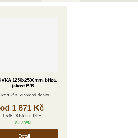
VKA 1250x2500mm, bříza,
jakost B/B
nstrukční vrstvená deska.
od
1 871 Kč
1 546,28 Kč bez DPH
SKLADEM
Detail