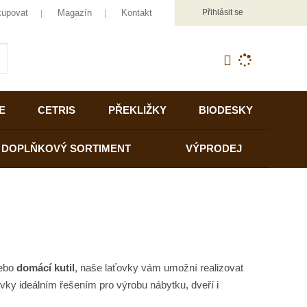
kupovat
Magazín
Kontakt
Přihlásit se
K
yhledat
d
o
h
E
CETRIS
PŘEKLIŽKY
BIODESKY
l
e
d
DOPLŇKOVÝ SORTIMENT
VÝPRODEJ
á
,
t
e
n
n
a
j
ebo
domácí
kutil
, naše laťovky vám umožní realizovat
d
ovky ideálním řešením pro výrobu nábytku, dveří i
e