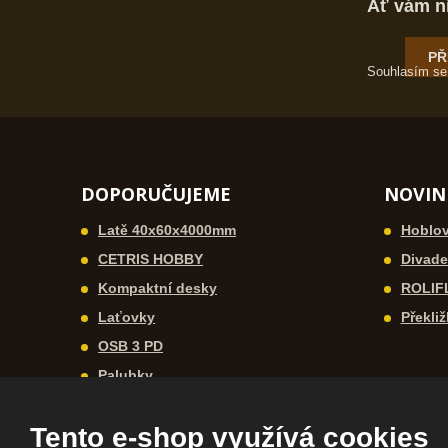
Ať vám n
PŘ
Souhlasím s
DOPORUČUJEME
NOVIN
Latě 40x60x4000mm
Hoblov
CETRIS HOBBY
Divadel
Kompaktní desky
ROLIF
Laťovky
Překliž
OSB 3 PD
Palubky
Tento e-shop využívá cookies