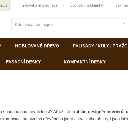
ha.cz
Královská impregnace
Obchodní podmínky
Jak na
V
Y
HOBLOVANÉ DŘEVO
PALISÁDY / KŮLY / PRAŽC
FASÁDNÍ DESKY
KOMPAKTNÍ DESKY
 a snadnou opracovatelnost? Ať už jste
truhlář
,
designér
interiérů
n
 kombinaci masivního dřevěného jádra a kvalitního překrytí jsou lať