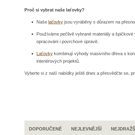
a
Proč si vybrat naše laťovky?
n
a
Naše
laťovky
jsou vyráběny s důrazem na přesnost
Používáme pečlivě vybrané materiály a špičkové 
opracování i povrchové úpravě.
Laťovky
kombinují výhody masivního dřeva s konstru
interiérových projektů.
Vyberte si z naší nabídky ještě dnes a přesvědčte se, p
DOPORUČENÉ
NEJLEVNĚJŠÍ
NEJDRAŽŠ