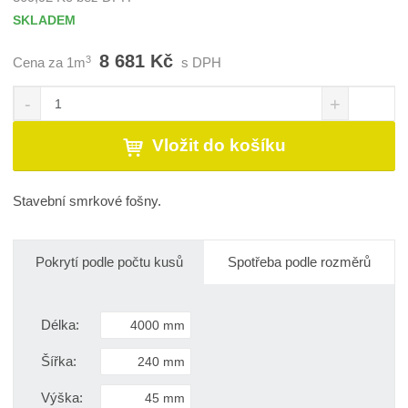
SKLADEM
8 681 Kč
3
Cena za 1m
s DPH
S
N
Z
n
a
m
í
v
ě
Vložit do košíku
ž
ý
n
i
š
i
t
i
t
Stavební smrkové fošny.
m
t
p
n
m
o
o
n
č
ž
o
Pokrytí podle počtu kusů
Spotřeba podle rozměrů
s
ž
e
t
s
t
v
t
Délka:
í
v
í
Šířka:
Výška: