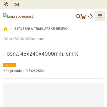
☰
V
y
h
Ú
STAVEBNÍ A TRUHLÁŘSKÉ ŘEZIVO
l
v
Fošna 45x240x4000mm, smrk
o
e
d
d
n
a
Fošna 45x240x4000mm, smrk
í
t
s
t
AKCE
r
Kód produktu:
f45x240SM4
a
n
a