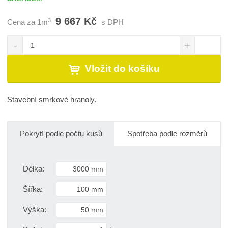
9 667 Kč
3
Cena za 1m
s DPH
S
N
Z
n
a
m
í
v
ě
Vložit do košíku
ž
ý
n
i
š
i
t
i
t
Stavební smrkové hranoly.
m
t
p
n
m
o
o
n
č
ž
o
Pokrytí podle počtu kusů
Spotřeba podle rozměrů
s
ž
e
t
s
t
v
t
Délka:
í
v
í
Šířka:
Výška: