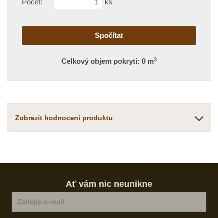
Počet:
ks
3
Celkový objem pokrytí: 0 m
Zobrazit hodnocení produktu
Ať vám nic neunikne