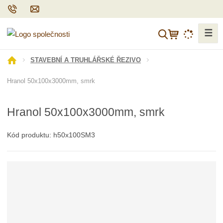
☰
V
y
h
Ú
STAVEBNÍ A TRUHLÁŘSKÉ ŘEZIVO
l
v
Hranol 50x100x3000mm, smrk
o
e
d
d
n
a
Hranol 50x100x3000mm, smrk
í
t
s
Kód produktu:
h50x100SM3
t
r
a
n
a