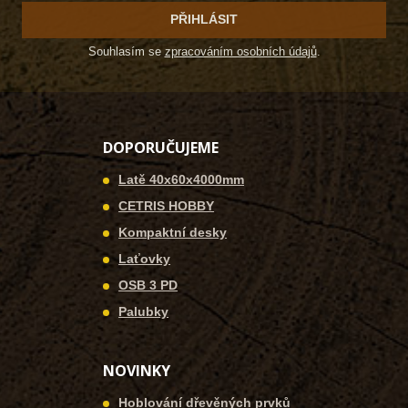
PŘIHLÁSIT
Souhlasím se
zpracováním osobních údajů
.
DOPORUČUJEME
Latě 40x60x4000mm
CETRIS HOBBY
Kompaktní desky
Laťovky
OSB 3 PD
Palubky
NOVINKY
Hoblování dřevěných prvků