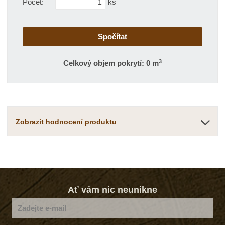
Počet:
ks
3
Celkový objem pokrytí: 0 m
Zobrazit hodnocení produktu
Ať vám nic neunikne