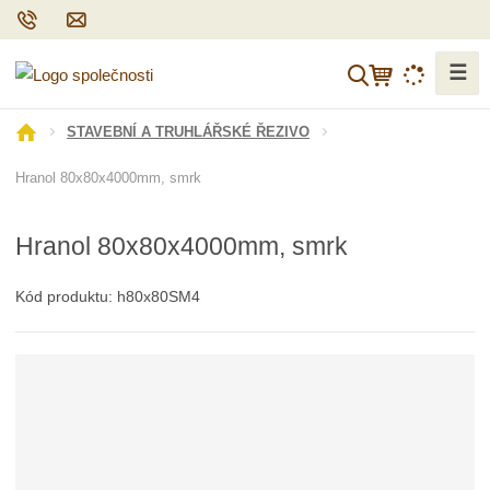
☰
V
y
h
Ú
STAVEBNÍ A TRUHLÁŘSKÉ ŘEZIVO
l
v
Hranol 80x80x4000mm, smrk
o
e
d
d
n
a
Hranol 80x80x4000mm, smrk
í
t
s
Kód produktu:
h80x80SM4
t
r
a
n
a