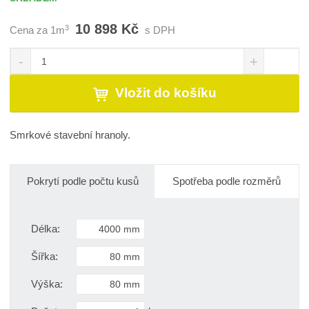
10 898 Kč
3
Cena za 1m
s DPH
S
N
Z
n
a
m
í
v
ě
Vložit do košíku
ž
ý
n
i
š
i
t
i
t
Smrkové stavební hranoly.
m
t
p
n
m
o
o
n
č
ž
o
Pokrytí podle počtu kusů
Spotřeba podle rozměrů
s
ž
e
t
s
t
v
t
Délka:
í
v
í
Šířka:
Výška: