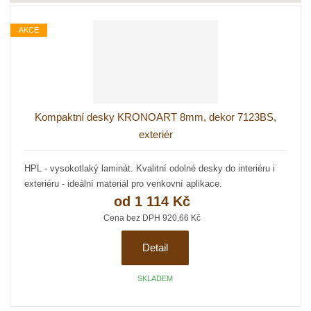
z
r
b
d
e
AKCE
á
u
k
n
z
l
o
í
k
k
v
p
o
o
ý
r
o
v
v
v
Kompaktní desky KRONOART 8mm, dekor 7123BS,
d
ý
ý
ý
u
exteriér
v
v
p
k
ý
ý
i
t
HPL - vysokotlaký laminát. Kvalitní odolné desky do interiéru i
p
p
s
ů
exteriéru - ideální materiál pro venkovní aplikace.
i
i
od
1 114 Kč
s
s
Cena bez DPH 920,66 Kč
Detail
SKLADEM