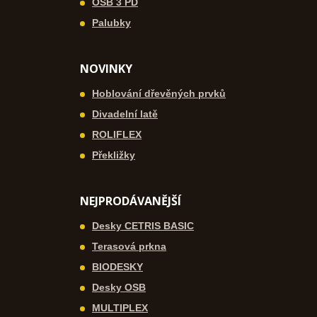
OSB 3 PD
Palubky
NOVINKY
Hoblování dřevěných prvků
Divadelní latě
ROLIFLEX
Překližky
NEJPRODÁVANĚJŠÍ
Desky CETRIS BASIC
Terasová prkna
BIODESKY
Desky OSB
MULTIPLEX