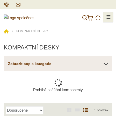
☰
V
y
h
Ú
KOMPAKTNÍ DESKY
l
v
o
e
KOMPAKTNÍ DESKY
d
d
n
a
í
t
Zobrazit popis kategorie
s
t
r
a
n
Probíhá načítání komponenty
a
Ř
O
T
Ř
1
položek
a
b
a
á