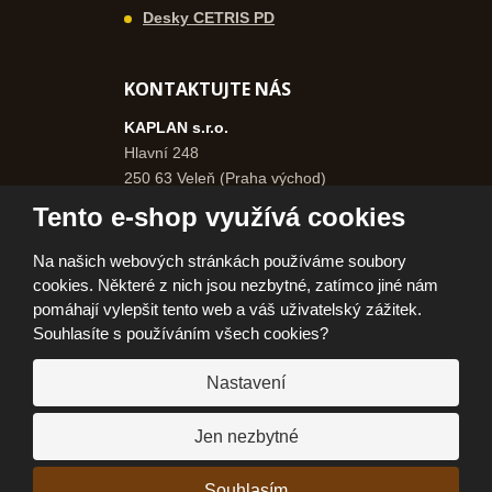
Desky CETRIS PD
KONTAKTUJTE NÁS
KAPLAN s.r.o.
Hlavní 248
250 63 Veleň (Praha východ)
Česká republika
Tento e-shop využívá cookies
+420 271 750 577
Na našich webových stránkách používáme soubory
+420 606 962 046
cookies. Některé z nich jsou nezbytné, zatímco jiné nám
info@kaplanpraha.cz
pomáhají vylepšit tento web a váš uživatelský zážitek.
Souhlasíte s používáním všech cookies?
Nastavení
© 2026, KAPLAN, s.r.o.
Prohlášení o přístupnosti
|
Ochrana osobních údajů
|
Mapa stránek
|
|
Jen nezbytné
Jak nakupovat
E
Souhlasím
VYROBILA