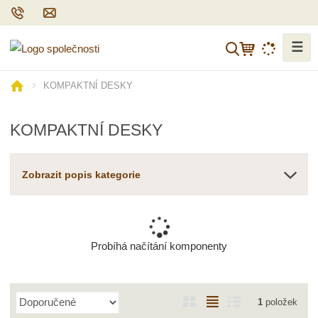
☰
V
y
h
Ú
KOMPAKTNÍ DESKY
l
v
o
e
KOMPAKTNÍ DESKY
d
d
n
a
í
t
Zobrazit popis kategorie
s
t
r
a
n
Probíhá načítání komponenty
a
Ř
O
T
Ř
1
položek
a
b
a
á