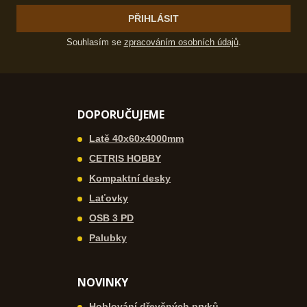
PŘIHLÁSIT
Souhlasím se
zpracováním osobních údajů
.
DOPORUČUJEME
Latě 40x60x4000mm
CETRIS HOBBY
Kompaktní desky
Laťovky
OSB 3 PD
Palubky
NOVINKY
Hoblování dřevěných prvků