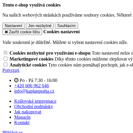
Tento e-shop využívá cookies
Na našich webových stránkách používáme soubory cookies. Některé z n
Nastavení
Jen nezbytné
Souhlasím
Cookies nastavení
Zavřít cookie lištu
Vaše soukromí je důležité. Můžete si vybrat nastavení cookies níže.
Cookies nezbytné pro využívání e-shopu
Toto nastavení nelze 
Marketingové cookies
Díky těmto cookies můžeme zlepšovat výko
Analytické cookies
Tyto cookies nám pomáhají pochopit, jak e-s
Potvrzuji
Po - Pá 7:30 - 16:00
+420 606 962 046
info@kaplanpraha.cz
Královská impregnace
Obchodní podmínky
Jak nakupovat
Magazín
Kontakt
Přihlásit se