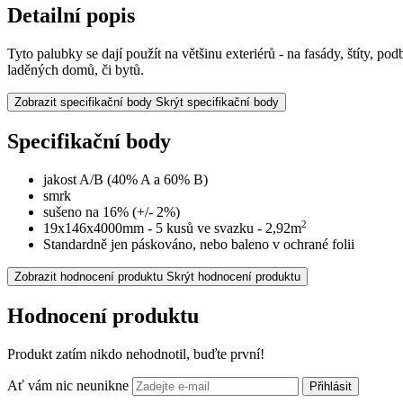
Detailní popis
Tyto palubky se dají použít na většinu exteriérů - na fasády, štíty, po
laděných domů, či bytů.
Zobrazit specifikační body
Skrýt specifikační body
Specifikační body
jakost A/B (40% A a 60% B)
smrk
sušeno na 16% (+/- 2%)
2
19x146x4000mm - 5 kusů ve svazku - 2,92m
Standardně jen páskováno, nebo baleno v ochrané folii
Zobrazit hodnocení produktu
Skrýt hodnocení produktu
Hodnocení produktu
Produkt zatím nikdo nehodnotil, buďte první!
Ať vám nic neunikne
Přihlásit