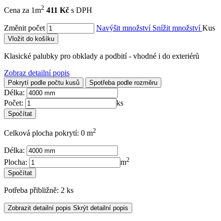
2
Cena za 1m
411 Kč
s DPH
Změnit počet
Navýšit množství
Snížit množství
Kus
Vložit do košíku
Klasické palubky pro obklady a podbití - vhodné i do exteriérů
Zobraz detailní popis
Pokrytí podle počtu kusů
Spotřeba podle rozměru
Délka:
Počet:
ks
2
Celková plocha pokrytí: 0 m
Délka:
2
Plocha:
m
Potřeba přibližně: 2 ks
Zobrazit detailní popis
Skrýt detailní popis