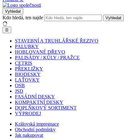
Vyhledat
Kdo hledá, ten najde
Vyhledat
☰
STAVEBNÍ A TRUHLÁŘSKÉ ŘEZIVO
PALUBKY
HOBLOVANÉ DŘEVO
PALISÁDY / KŮLY / PRAŽCE
CETRIS
PŘEKLIŽKY
BIODESKY
LAŤOVKY
OSB
JSD
FASÁDNÍ DESKY
KOMPAKTNÍ DESKY
DOPLŇKOVÝ SORTIMENT
VÝPRODEJ
Královská impregnace
Obchodní podmínky
Jak nakupovat