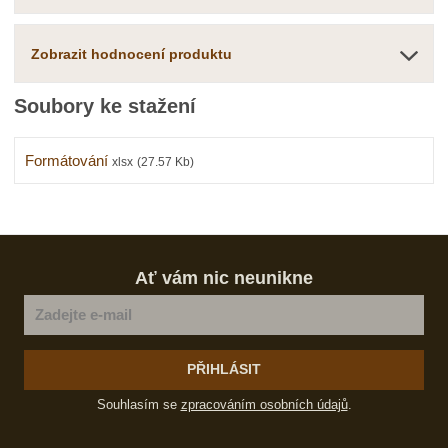
í
Zobrazit hodnocení produktu
Soubory ke stažení
Formátování
xlsx
(27.57 Kb)
Ať vám nic neunikne
PŘIHLÁSIT
Souhlasím se
zpracováním osobních údajů
.