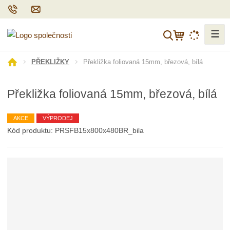
☰
V
y
h
Ú
Překližka foliovaná 15mm, březová, bílá
PŘEKLIŽKY
l
v
o
e
Překližka foliovaná 15mm, březová, bílá
d
d
n
a
í
AKCE
VÝPRODEJ
t
s
Kód produktu:
PRSFB15x800x480BR_bila
t
r
a
n
a