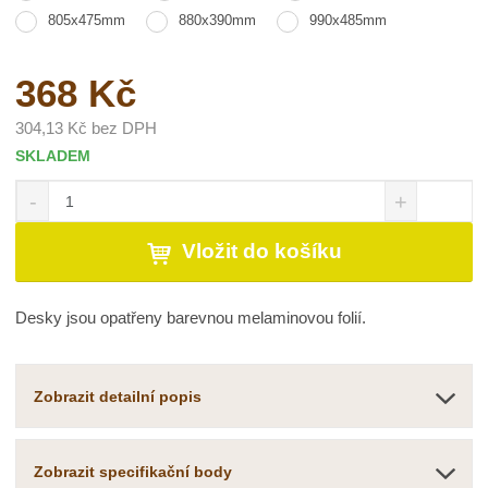
805x475mm
880x390mm
990x485mm
368 Kč
304,13 Kč bez DPH
SKLADEM
S
N
Z
n
a
m
í
v
ě
Vložit do košíku
ž
ý
n
i
š
i
t
i
t
Desky jsou opatřeny barevnou melaminovou folií.
m
t
p
n
m
o
o
n
č
ž
o
Zobrazit detailní popis
s
ž
e
t
s
t
v
t
Zobrazit specifikační body
í
v