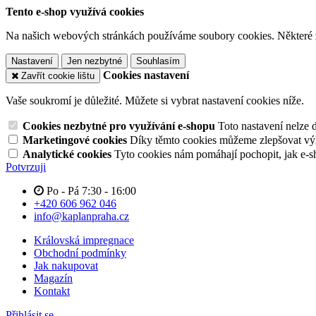
Tento e-shop využívá cookies
Na našich webových stránkách používáme soubory cookies. Některé z n
Nastavení
Jen nezbytné
Souhlasím
Cookies nastavení
Zavřít cookie lištu
Vaše soukromí je důležité. Můžete si vybrat nastavení cookies níže.
Cookies nezbytné pro využívání e-shopu
Toto nastavení nelze 
Marketingové cookies
Díky těmto cookies můžeme zlepšovat výko
Analytické cookies
Tyto cookies nám pomáhají pochopit, jak e-s
Potvrzuji
Po - Pá 7:30 - 16:00
+420 606 962 046
info@kaplanpraha.cz
Královská impregnace
Obchodní podmínky
Jak nakupovat
Magazín
Kontakt
Přihlásit se