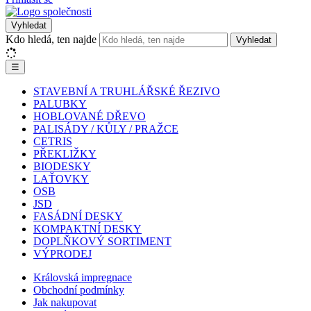
Vyhledat
Kdo hledá, ten najde
Vyhledat
☰
STAVEBNÍ A TRUHLÁŘSKÉ ŘEZIVO
PALUBKY
HOBLOVANÉ DŘEVO
PALISÁDY / KŮLY / PRAŽCE
CETRIS
PŘEKLIŽKY
BIODESKY
LAŤOVKY
OSB
JSD
FASÁDNÍ DESKY
KOMPAKTNÍ DESKY
DOPLŇKOVÝ SORTIMENT
VÝPRODEJ
Královská impregnace
Obchodní podmínky
Jak nakupovat