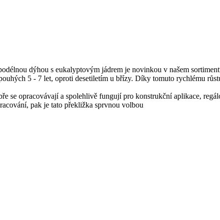
podélnou dýhou s eukalyptovým jádrem je novinkou v našem sortiment
ouhých 5 - 7 let, oproti desetiletím u břízy. Díky tomuto rychlému růst
obře se opracovávají a spolehlivě fungují pro konstrukční aplikace, regá
racování, pak je tato překližka sprvnou volbou