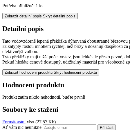
Potřeba přibližně: 1 ks
Zobrazit detailní popis
Skrýt detailní popis
Detailní popis
Tato vodovzdorně lepená překližka dýhovaná oboustranně březovou 
Eukalypty rostou mnohem rychleji než břízy a dosahují dospělosti za p
efektivnější volbou.
Tyto překližky mají nižší počet vrstev, jsou lehké ale přesto pevné, d
Pokud hledáte cenově dostupný, udržitelný materiál pro všeobecné zp
Zobrazit hodnocení produktu
Skrýt hodnocení produktu
Hodnocení produktu
Produkt zatím nikdo nehodnotil, buďte první!
Soubory ke stažení
Formátování
xlsx
(27.57 Kb)
Ať vám nic neunikne
Přihlásit