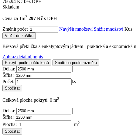
766,94 Kč bez DPH
Skladem
2
Cena za 1m
297 Kč
s DPH
Změnit počet
Navýšit množství
Snížit množství
Kus
Vložit do košíku
Březová překližka s eukalyptovým jádrem - praktická a ekonomická n
Zobraz detailní popis
Pokrytí podle počtu kusů
Spotřeba podle rozměru
Délka:
Šířka:
Počet:
ks
2
Celková plocha pokrytí: 0 m
Délka:
Šířka:
2
Plocha:
m