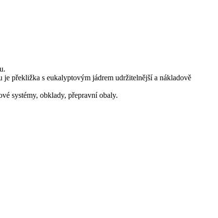
u.
u je překližka s eukalyptovým jádrem udržitelnější a nákladově
lové systémy, obklady, přepravní obaly.