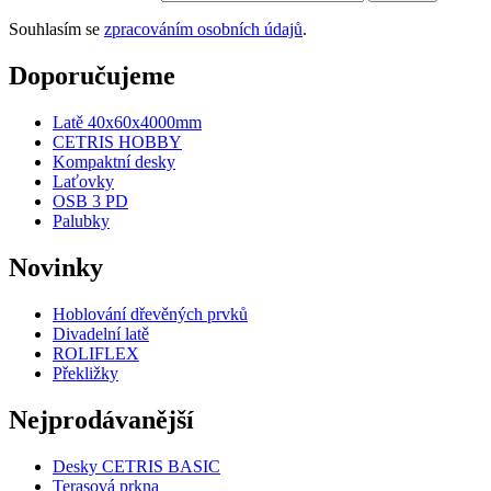
Souhlasím se
zpracováním osobních údajů
.
Doporučujeme
Latě 40x60x4000mm
CETRIS HOBBY
Kompaktní desky
Laťovky
OSB 3 PD
Palubky
Novinky
Hoblování dřevěných prvků
Divadelní latě
ROLIFLEX
Překližky
Nejprodávanější
Desky CETRIS BASIC
Terasová prkna