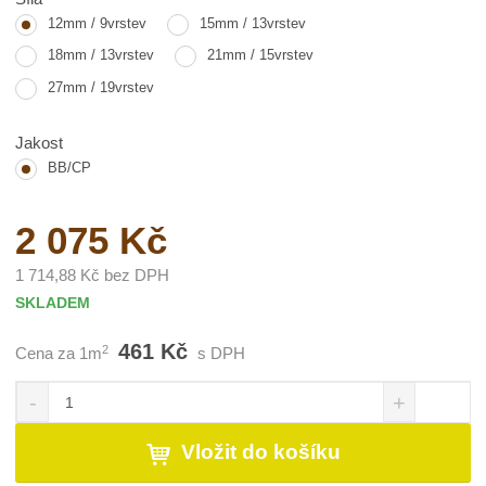
12mm / 9vrstev
15mm / 13vrstev
18mm / 13vrstev
21mm / 15vrstev
27mm / 19vrstev
Jakost
BB/CP
2 075 Kč
1 714,88 Kč bez DPH
SKLADEM
461 Kč
2
Cena za 1m
s DPH
S
N
Z
n
a
m
í
v
ě
Vložit do košíku
ž
ý
n
i
š