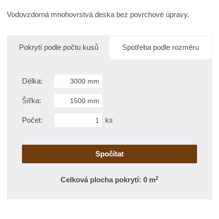
i
t
i
t
Vodovzdorná mnohovrstvá deska bez povrchové úpravy.
m
t
p
n
m
o
o
n
č
ž
o
Pokrytí podle počtu kusů
Spotřeba podle rozměru
s
ž
e
t
s
t
v
t
Délka:
í
v
í
Šířka:
Počet:
ks
2
Celková plocha pokrytí: 0 m