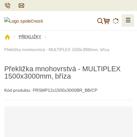
☰
V
y
h
Ú
PŘEKLIŽKY
l
v
Překližka mnohovrstvá - MULTIPLEX 1500x3000mm, bříza
o
e
d
d
n
a
Překližka mnohovrstvá - MULTIPLEX
í
t
1500x3000mm, bříza
s
t
r
Kód produktu:
PRSMP12x1500x3000BR_BB/CP
a
n
a