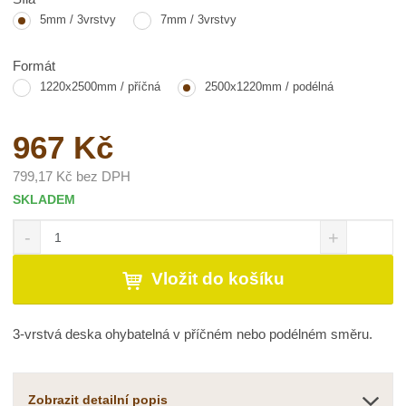
5mm / 3vrstvy
7mm / 3vrstvy
Formát
1220x2500mm / příčná
2500x1220mm / podélná
967 Kč
799,17 Kč bez DPH
SKLADEM
S
N
Z
n
a
m
í
v
ě
Vložit do košíku
ž
ý
n
i
š
i
t
i
t
3-vrstvá deska ohybatelná v příčném nebo podélném směru.
m
t
p
n
m
o
o
n
č
ž
o
Zobrazit detailní popis