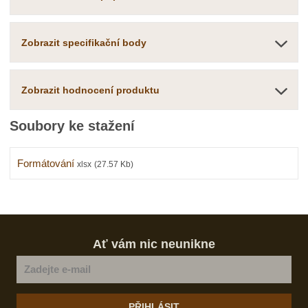
s
ž
e
t
s
t
v
t
Zobrazit specifikační body
í
v
í
Zobrazit hodnocení produktu
Soubory ke stažení
Formátování
xlsx
(27.57 Kb)
Ať vám nic neunikne
PŘIHLÁSIT