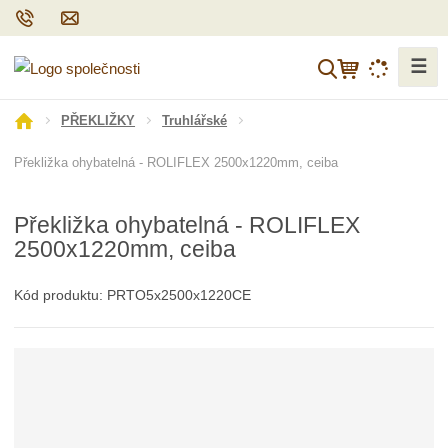
☰
V
y
h
Ú
PŘEKLIŽKY
Truhlářské
l
v
Překližka ohybatelná - ROLIFLEX 2500x1220mm, ceiba
o
e
d
d
n
a
Překližka ohybatelná - ROLIFLEX
í
t
2500x1220mm, ceiba
s
t
r
Kód produktu:
PRTO5x2500x1220CE
a
n
a