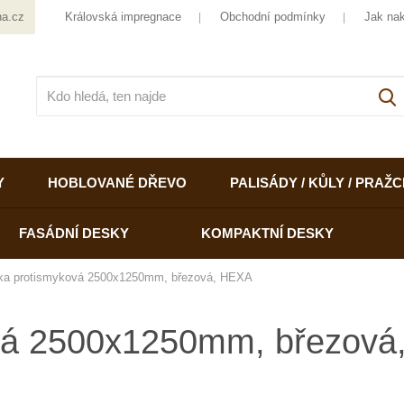
ha.cz
Královská impregnace
Obchodní podmínky
Jak na
V
Y
HOBLOVANÉ DŘEVO
PALISÁDY / KŮLY / PRAŽC
FASÁDNÍ DESKY
KOMPAKTNÍ DESKY
žka protismyková 2500x1250mm, březová, HEXA
ová 2500x1250mm, březov