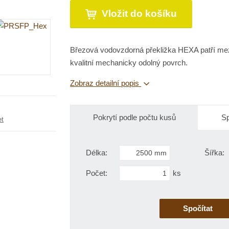
n
v
ě
Vložit do košíku
í
ý
n
ž
š
i
i
i
t
t
t
Březová vodovzdorná překližka HEXA patří mezi 
p
m
m
kvalitní mechanicky odolný povrch.
o
n
n
o
č
o
Zobraz detailní popis
ž
ž
e
s
s
t
t
t
v
Pokrytí podle počtu kusů
v
Sp
et
í
í
Délka:
Šířka:
Počet:
ks