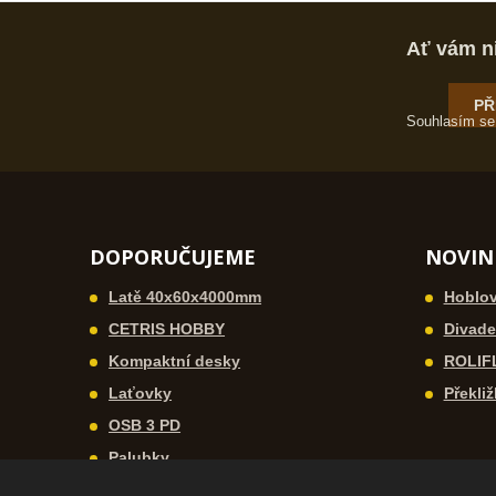
Ať vám n
PŘ
Souhlasím s
DOPORUČUJEME
NOVIN
Latě 40x60x4000mm
Hoblov
CETRIS HOBBY
Divadel
Kompaktní desky
ROLIF
Laťovky
Překliž
OSB 3 PD
Palubky