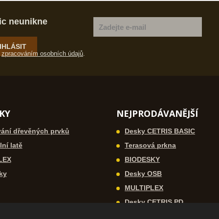
ic neunikne
IHLÁSIT
e
zpracováním osobních údajů
.
KY
NEJPRODÁVANĚJŠÍ
ání dřevěných prvků
Desky CETRIS BASIC
ní latě
Terasová prkna
LEX
BIODESKY
ky
Desky OSB
MULTIPLEX
Desky CETRIS PD