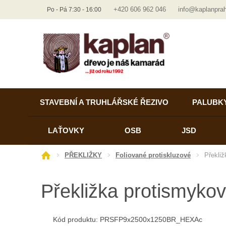
+420 606 962 046
info@kaplanpra
Po - Pá 7:30 - 16:00
STAVEBNÍ A TRUHLÁŘSKÉ ŘEZIVO
PALUBK
LAŤOVKY
OSB
JSD
Ú
Překli
PŘEKLIŽKY
Foliované protiskluzové
v
o
Překližka protismyk
d
n
í
Kód produktu:
PRSFP9x2500x1250BR_HEXAc
s