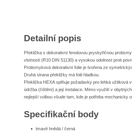
Detailní popis
Překližka s dekorativní fenolovou pryskyřičnou protismy
vlstností (R10 DIN 51130) a vysokou odolnost proti po
Protismyková dekorativní folie je tvořena ze symetrickýc
Druhá strana překližky má folii hladkou.
Překližka HEXA splňuje požadavky pro lehká užitková voz
údržba (čištění) a její instalace. Mimo využití v obytn
nejlepší volbou všude tam, kde je potřeba mechanicky o
Specifikační body
tmavě hnědá / černá