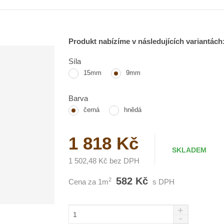
Produkt nabízíme v následujících variantách
Síla
15mm
9mm
Barva
černá
hnědá
1 818 Kč
SKLADEM
1 502,48 Kč bez DPH
582 Kč
2
Cena za 1m
s DPH
N
Z
S
a
m