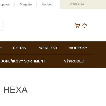
kupovat
Magazín
Kontakt
Přihlásit se
K
yhledat
d
o
h
l
E
CETRIS
PŘEKLIŽKY
BIODESKY
e
d
á
DOPLŇKOVÝ SORTIMENT
VÝPRODEJ
,
t
e
n
n
á, HEXA
a
j
d
e