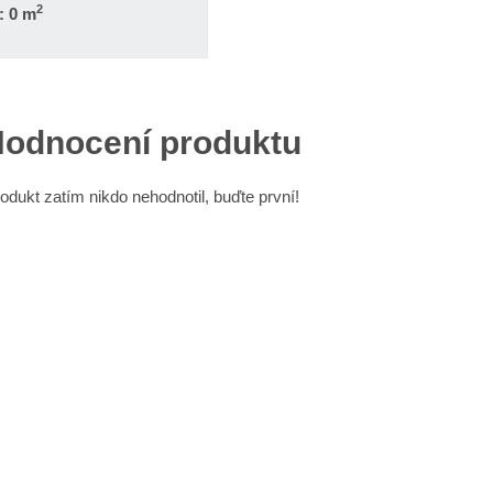
2
: 0 m
odnocení produktu
odukt zatím nikdo nehodnotil, buďte první!