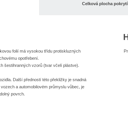
Celková plocha pokrytí
H
kovou folií má vysokou třídu protiskluzných
Pr
vrchovému opotřebení.
h šestihranných vzorů (tvar včelí plástve).
idla. Další předností této překližky je snadná
ých vozech a automobilovém průmyslu vůbec, je
dolný povrch.