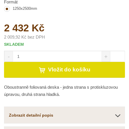
Formát
1250x2500mm
2 432 Kč
2 009,92 Kč bez DPH
SKLADEM
S
N
Z
n
a
m
í
v
ě
Vložit do košíku
ž
ý
n
i
š
i
t
i
t
Oboustranně foliovaná deska - jedna strana s protiskluzovou
m
t
p
n
m
úpravou, druhá strana hladká.
o
o
n
č
ž
o
s
ž
e
Zobrazit detailní popis
t
s
t
v
t
í
v