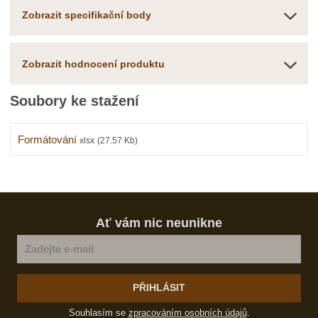
í
Zobrazit specifikační body
Zobrazit hodnocení produktu
Soubory ke stažení
Formátování
xlsx
(27.57 Kb)
Ať vám nic neunikne
PŘIHLÁSIT
Souhlasím se
zpracováním osobních údajů
.