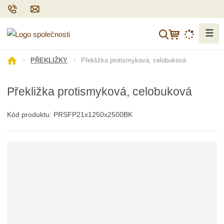
☰
V
y
h
Ú
Překližka protismyková, celobuková
PŘEKLIŽKY
l
v
o
e
Překližka protismyková, celobuková
d
d
n
a
í
Kód produktu:
PRSFP21x1250x2500BK
t
s
t
r
a
n
a