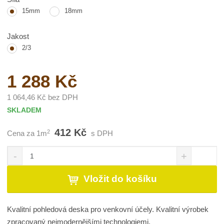
15mm
18mm
Jakost
2/3
1 288 Kč
1 064,46 Kč bez DPH
SKLADEM
412 Kč
2
Cena za 1m
s DPH
S
N
Z
n
a
m
í
v
ě
Vložit do košíku
ž
ý
n
i
š
i
t
i
t
Kvalitní pohledová deska pro venkovní účely. Kvalitní výrobek
m
t
p
n
m
zpracovaný nejmodernějšími technologiemi.