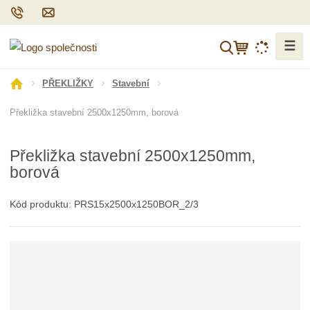
☰
V
y
h
Ú
PŘEKLIŽKY
Stavební
l
v
Překližka stavební 2500x1250mm, borová
o
e
d
d
n
a
Překližka stavební 2500x1250mm,
í
t
borová
s
t
r
Kód produktu:
PRS15x2500x1250BOR_2/3
a
n
a