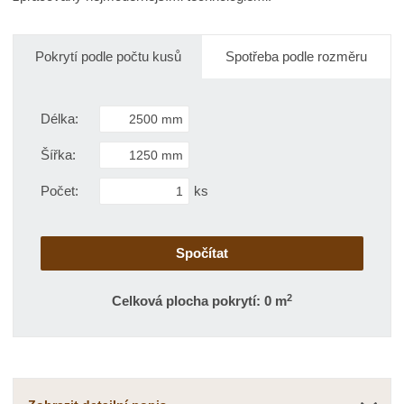
o
o
n
č
ž
o
s
ž
e
Pokrytí podle počtu kusů
Spotřeba podle rozměru
t
s
t
v
t
í
v
Délka:
í
Šířka:
Počet:
ks
2
Celková plocha pokrytí: 0 m