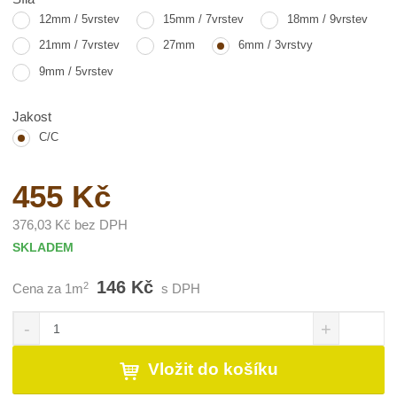
12mm / 5vrstev
15mm / 7vrstev
18mm / 9vrstev
21mm / 7vrstev
27mm
6mm / 3vrstvy
9mm / 5vrstev
Jakost
C/C
455 Kč
376,03 Kč bez DPH
SKLADEM
146 Kč
2
Cena za 1m
s DPH
S
N
Z
n
a
m
í
v
ě
Vložit do košíku
ž
ý
n
i
š