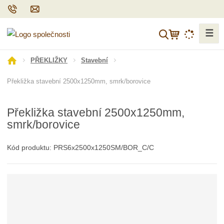
☰
V
y
h
Ú
PŘEKLIŽKY
Stavební
l
v
Překližka stavební 2500x1250mm, smrk/borovice
o
e
d
d
n
a
Překližka stavební 2500x1250mm,
í
t
smrk/borovice
s
t
r
Kód produktu:
PRS6x2500x1250SM/BOR_C/C
a
n
a