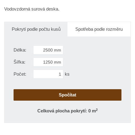
i
t
i
t
Vodovzdorná surová deska.
m
t
p
n
m
o
o
n
č
ž
o
Pokrytí podle počtu kusů
Spotřeba podle rozměru
s
ž
e
t
s
t
v
t
Délka:
í
v
í
Šířka:
Počet:
ks
2
Celková plocha pokrytí: 0 m