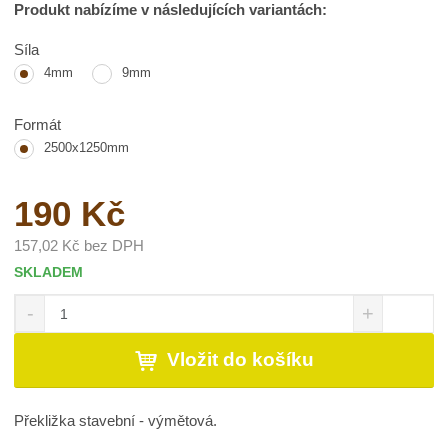
Produkt nabízíme v následujících variantách:
Síla
4mm
9mm
Formát
2500x1250mm
190 Kč
157,02 Kč bez DPH
SKLADEM
S
N
Z
n
a
m
í
v
ě
Vložit do košíku
ž
ý
n
i
š
i
t
i
t
Překližka stavební - výmětová.
m
t
p
n
m