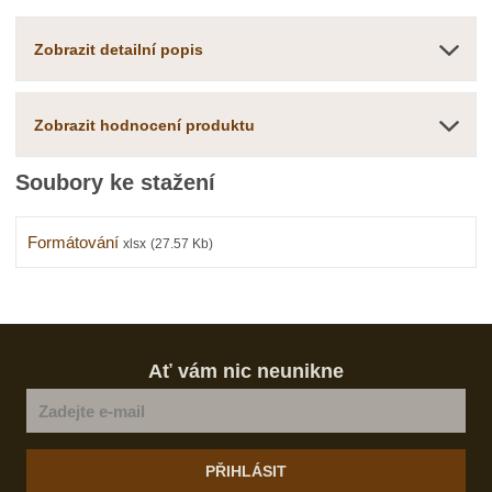
o
o
n
č
ž
o
Zobrazit detailní popis
s
ž
e
t
s
t
v
t
Zobrazit hodnocení produktu
í
v
í
Soubory ke stažení
Formátování
xlsx
(27.57 Kb)
Ať vám nic neunikne
PŘIHLÁSIT