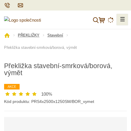
☰
V
y
h
Ú
PŘEKLIŽKY
Stavební
l
v
Překližka stavební-smrková/borová, výmět
o
e
d
d
n
a
Překližka stavební-smrková/borová,
í
t
výmět
s
t
r
AKCE
a
100%
n
Kód produktu:
PRS4x2500x1250SM/BOR_vymet
a