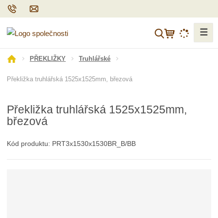
☰
V
y
h
Ú
PŘEKLIŽKY
Truhlářské
l
v
Překližka truhlářská 1525x1525mm, březová
o
e
d
d
n
a
Překližka truhlářská 1525x1525mm,
í
t
březová
s
t
r
Kód produktu:
PRT3x1530x1530BR_B/BB
a
n
a