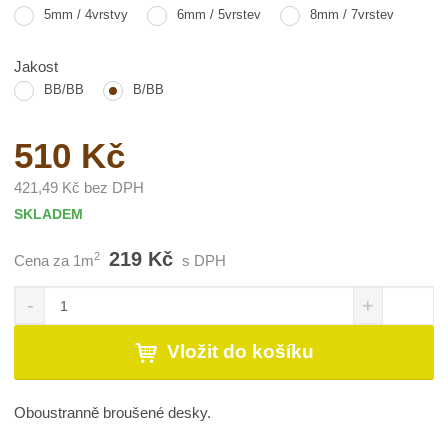
5mm / 4vrstvy
6mm / 5vrstev
8mm / 7vrstev
Jakost
BB/BB
B/BB
510 Kč
421,49 Kč bez DPH
SKLADEM
219 Kč
2
Cena za 1m
s DPH
S
N
Z
n
a
m
í
v
ě
Vložit do košíku
ž
ý
n
i
š
i
t
i
t
Oboustranně broušené desky.
m
t
p
n
m