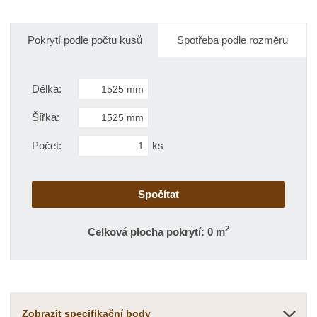
o
o
n
č
ž
o
s
ž
e
Pokrytí podle počtu kusů
Spotřeba podle rozměru
t
s
t
v
t
í
v
Délka:
í
Šířka:
Počet:
ks
2
Celková plocha pokrytí: 0 m
Zobrazit specifikační body