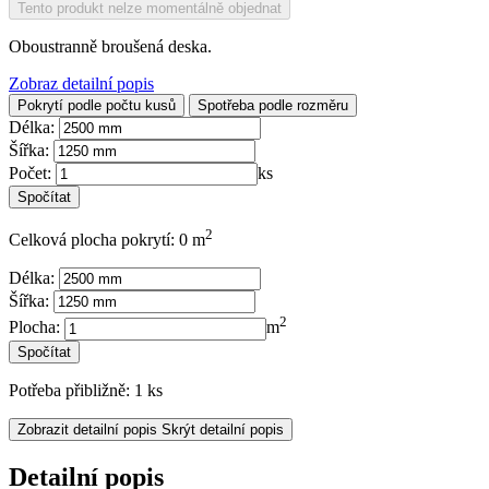
Tento produkt nelze momentálně objednat
Oboustranně broušená deska.
Zobraz detailní popis
Pokrytí podle počtu kusů
Spotřeba podle rozměru
Délka:
Šířka:
Počet:
ks
2
Celková plocha pokrytí: 0 m
Délka:
Šířka:
2
Plocha:
m
Potřeba přibližně: 1 ks
Zobrazit detailní popis
Skrýt detailní popis
Detailní popis