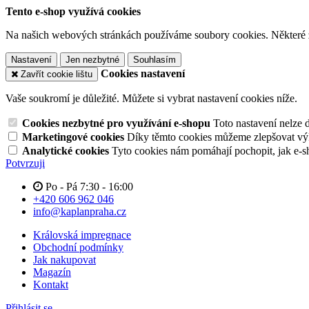
Tento e-shop využívá cookies
Na našich webových stránkách používáme soubory cookies. Některé z n
Nastavení
Jen nezbytné
Souhlasím
Cookies nastavení
Zavřít cookie lištu
Vaše soukromí je důležité. Můžete si vybrat nastavení cookies níže.
Cookies nezbytné pro využívání e-shopu
Toto nastavení nelze 
Marketingové cookies
Díky těmto cookies můžeme zlepšovat výko
Analytické cookies
Tyto cookies nám pomáhají pochopit, jak e-s
Potvrzuji
Po - Pá 7:30 - 16:00
+420 606 962 046
info@kaplanpraha.cz
Královská impregnace
Obchodní podmínky
Jak nakupovat
Magazín
Kontakt
Přihlásit se