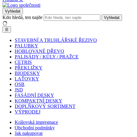
Vyhledat
Kdo hledá, ten najde
Vyhledat
☰
STAVEBNÍ A TRUHLÁŘSKÉ ŘEZIVO
PALUBKY
HOBLOVANÉ DŘEVO
PALISÁDY / KŮLY / PRAŽCE
CETRIS
PŘEKLIŽKY
BIODESKY
LAŤOVKY
OSB
JSD
FASÁDNÍ DESKY
KOMPAKTNÍ DESKY
DOPLŇKOVÝ SORTIMENT
VÝPRODEJ
Královská impregnace
Obchodní podmínky
Jak nakupovat