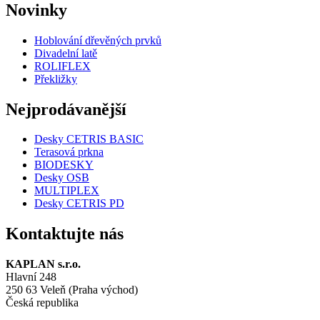
Novinky
Hoblování dřevěných prvků
Divadelní latě
ROLIFLEX
Překližky
Nejprodávanější
Desky CETRIS BASIC
Terasová prkna
BIODESKY
Desky OSB
MULTIPLEX
Desky CETRIS PD
Kontaktujte nás
KAPLAN s.r.o.
Hlavní 248
250 63 Veleň (Praha východ)
Česká republika