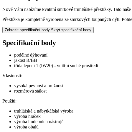
Nově Vám nabízíme kvalitní smrkové truhlářské překližky. Tato naše t
Překližka je kompletně vyrobena ze smrkových loupaných dýh. Pohl
Zobrazit specifikační body
Skrýt specifikační body
Specifikační body
podélné dýhování
jakost B/BB
třída lepení 1 (IW20) - vnitřní suché prostředí
Vlastnosti:
vysoká pevnost a pružnost
rozměrová stálost
Použití:
truhlářská a nábytkářská výroba
výroba hraček
výroba hudebních nástrojů
výroba obalů