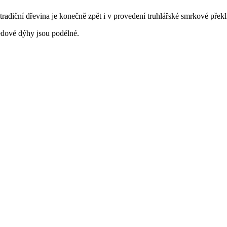
radiční dřevina je konečně zpět i v provedení truhlářské smrkové překl
edové dýhy jsou podélné.