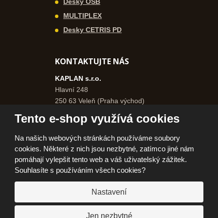
Desky OSB
MULTIPLEX
Desky CETRIS PD
KONTAKTUJTE NÁS
KAPLAN s.r.o.
Hlavní 248
250 63 Veleň (Praha východ)
Česká republika
Tento e-shop využívá cookies
+420 271 750 577
Na našich webových stránkách používáme soubory
+420 606 962 046
cookies. Některé z nich jsou nezbytné, zatímco jiné nám
info@kaplanpraha.cz
pomáhají vylepšit tento web a váš uživatelský zážitek.
Souhlasíte s používáním všech cookies?
Nastavení
© 2026, KAPLAN, s.r.o.
Prohlášení o přístupnosti
|
Ochrana osobních údajů
|
Mapa stránek
|
|
Jen nezbytné