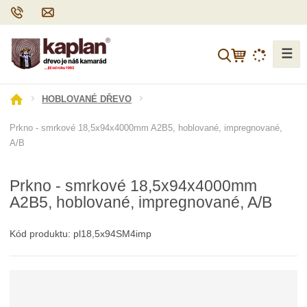
☰
V
y
h
Ú
HOBLOVANÉ DŘEVO
l
v
e
Prkno - smrkové 18,5x94x4000mm A2B5, hoblované, impregnované,
o
d
A/B
d
a
n
t
í
Prkno - smrkové 18,5x94x4000mm
s
A2B5, hoblované, impregnované, A/B
t
r
a
Kód produktu:
pl18,5x94SM4imp
n
a