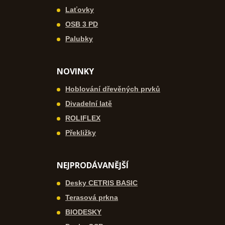
Laťovky
OSB 3 PD
Palubky
NOVINKY
Hoblování dřevěných prvků
Divadelní latě
ROLIFLEX
Překližky
NEJPRODÁVANĚJŠÍ
Desky CETRIS BASIC
Terasová prkna
BIODESKY