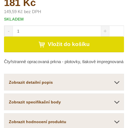
181 Kč
149,59 Kč bez DPH
SKLADEM
S
N
Z
n
a
m
í
v
ě
Vložit do košíku
ž
ý
n
i
š
i
t
i
t
Čtyřstranně opracovaná prkna - plotovky, tlakově impregnovaná
m
t
p
n
m
o
o
n
č
ž
o
Zobrazit detailní popis
s
ž
e
t
s
t
v
t
Zobrazit specifikační body
í
v
í
Zobrazit hodnocení produktu