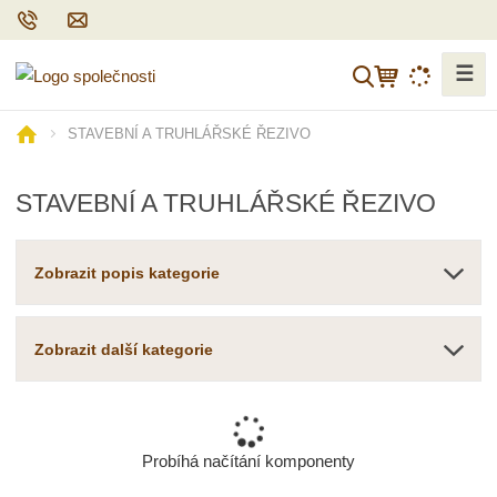
☰
V
y
h
Ú
STAVEBNÍ A TRUHLÁŘSKÉ ŘEZIVO
l
v
o
e
STAVEBNÍ A TRUHLÁŘSKÉ ŘEZIVO
d
d
n
a
í
t
Zobrazit popis kategorie
s
t
r
Zobrazit další kategorie
a
n
a
Probíhá načítání komponenty