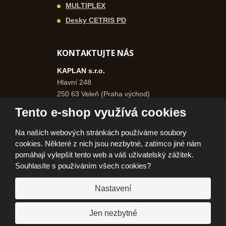
MULTIPLEX
Desky CETRIS PD
KONTAKTUJTE NÁS
KAPLAN s.r.o.
Hlavní 248
250 63 Veleň (Praha východ)
Česká republika
Tento e-shop využívá cookies
+420 271 750 577
Na našich webových stránkách používáme soubory
+420 606 962 046
cookies. Některé z nich jsou nezbytné, zatímco jiné nám
info@kaplanpraha.cz
pomáhají vylepšit tento web a váš uživatelský zážitek.
Souhlasíte s používáním všech cookies?
Nastavení
© 2026, KAPLAN, s.r.o.
Prohlášení o přístupnosti
|
Ochrana osobních údajů
|
Mapa stránek
|
|
Jen nezbytné
Jak nakupovat