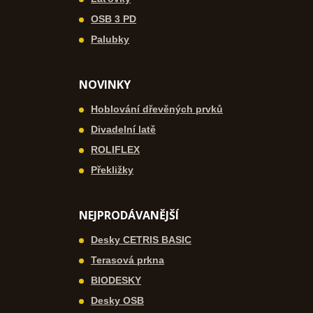
OSB 3 PD
Palubky
NOVINKY
Hoblování dřevěných prvků
Divadelní latě
ROLIFLEX
Překližky
NEJPRODÁVANĚJŠÍ
Desky CETRIS BASIC
Terasová prkna
BIODESKY
Desky OSB