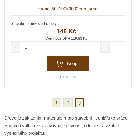
s
ž
e
Hranol 50x100x3000mm, smrk
t
s
t
v
t
í
v
Stavební smrkové hranoly.
í
145 Kč
Cena bez DPH 119,83 Kč
S
N
Z
n
a
m
í
v
ě
ž
ý
Koupit
n
i
š
i
t
i
SKLADEM
t
m
t
p
n
m
o
o
n
č
ž
o
1
2
3
s
ž
e
t
s
t
v
t
Dřevo je základním materiálem pro stavební i truhlářské práce.
í
v
Správná volba řeziva ovlivňuje pevnost, odolnost a vzhled
í
výsledného projektu.