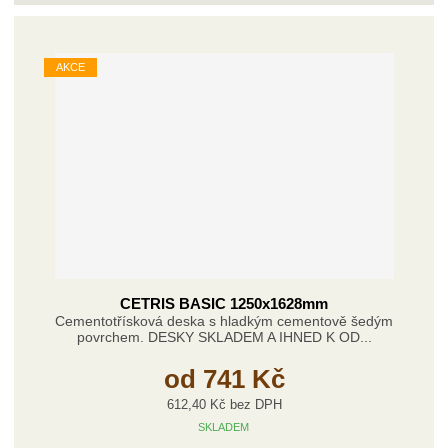
z
r
b
d
e
á
u
k
n
AKCE
z
l
o
í
k
k
v
p
o
o
ý
r
o
v
v
v
d
ý
ý
ý
u
v
v
p
k
ý
ý
i
t
p
p
s
ů
i
i
s
s
CETRIS BASIC 1250x1628mm
Cementotřísková deska s hladkým cementově šedým
povrchem. DESKY SKLADEM A IHNED K OD...
od
741 Kč
612,40 Kč bez DPH
SKLADEM