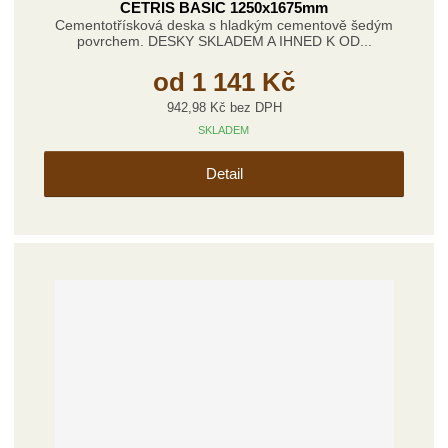
CETRIS BASIC 1250x1675mm
Cementotřísková deska s hladkým cementově šedým
povrchem. DESKY SKLADEM A IHNED K OD...
od
1 141 Kč
942,98 Kč bez DPH
SKLADEM
Detail