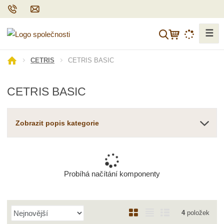
☰
V
y
h
Ú
CETRIS BASIC
CETRIS
l
v
o
e
CETRIS BASIC
d
d
n
a
í
t
Zobrazit popis kategorie
s
t
r
a
n
Probíhá načítání komponenty
a
Ř
O
T
Ř
4
položek
a
b
a
á