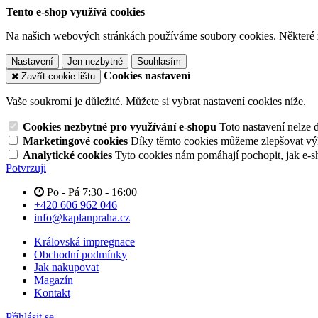
Tento e-shop využívá cookies
Na našich webových stránkách používáme soubory cookies. Některé z n
Nastavení
Jen nezbytné
Souhlasím
Cookies nastavení
Zavřít cookie lištu
Vaše soukromí je důležité. Můžete si vybrat nastavení cookies níže.
Cookies nezbytné pro využívání e-shopu
Toto nastavení nelze 
Marketingové cookies
Díky těmto cookies můžeme zlepšovat výko
Analytické cookies
Tyto cookies nám pomáhají pochopit, jak e-s
Potvrzuji
Po - Pá 7:30 - 16:00
+420 606 962 046
info@kaplanpraha.cz
Královská impregnace
Obchodní podmínky
Jak nakupovat
Magazín
Kontakt
Přihlásit se