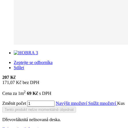
Zeptejte se odborníka
Sdílet
207 Kč
171,07 Kč bez DPH
2
Cena za 1m
69 Kč
s DPH
Změnit počet
Navýšit množství
Snížit množství
Kus
Tento produkt nelze momentálně objednat
Dřevovláknitá nelisovaná deska.