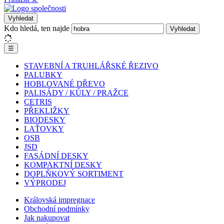
Vyhledat
Kdo hledá, ten najde
Vyhledat
☰
STAVEBNÍ A TRUHLÁŘSKÉ ŘEZIVO
PALUBKY
HOBLOVANÉ DŘEVO
PALISÁDY / KŮLY / PRAŽCE
CETRIS
PŘEKLIŽKY
BIODESKY
LAŤOVKY
OSB
JSD
FASÁDNÍ DESKY
KOMPAKTNÍ DESKY
DOPLŇKOVÝ SORTIMENT
VÝPRODEJ
Královská impregnace
Obchodní podmínky
Jak nakupovat