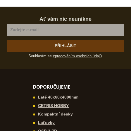
m
t
p
n
m
o
o
n
Ať vám nic neunikne
č
ž
o
s
ž
e
t
s
t
v
t
í
v
PŘIHLÁSIT
í
Souhlasím se
zpracováním osobních údajů
.
DOPORUČUJEME
Latě 40x60x4000mm
CETRIS HOBBY
Kompaktní desky
Laťovky