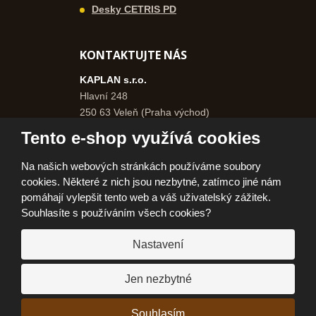
Desky CETRIS PD
KONTAKTUJTE NÁS
KAPLAN s.r.o.
Hlavní 248
250 63 Veleň (Praha východ)
Česká republika
Tento e-shop využívá cookies
+420 271 750 577
Na našich webových stránkách používáme soubory
+420 606 962 046
cookies. Některé z nich jsou nezbytné, zatímco jiné nám
info@kaplanpraha.cz
pomáhají vylepšit tento web a váš uživatelský zážitek.
Souhlasíte s používáním všech cookies?
Nastavení
© 2026, KAPLAN, s.r.o.
Prohlášení o přístupnosti
|
Ochrana osobních údajů
|
Mapa stránek
|
|
Jen nezbytné
Jak nakupovat
E
Souhlasím
VYROBILA
B