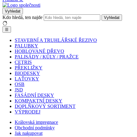
Vyhledat
Kdo hledá, ten najde
Vyhledat
☰
STAVEBNÍ A TRUHLÁŘSKÉ ŘEZIVO
PALUBKY
HOBLOVANÉ DŘEVO
PALISÁDY / KŮLY / PRAŽCE
CETRIS
PŘEKLIŽKY
BIODESKY
LAŤOVKY
OSB
JSD
FASÁDNÍ DESKY
KOMPAKTNÍ DESKY
DOPLŇKOVÝ SORTIMENT
VÝPRODEJ
Královská impregnace
Obchodní podmínky
Jak nakupovat