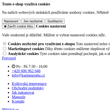
Tento e-shop využívá cookies
Na našich webových stránkách používáme soubory cookies. Některé z n
Nastavení
Jen nezbytné
Souhlasím
Cookies nastavení
Zavřít cookie lištu
Vaše soukromí je důležité. Můžete si vybrat nastavení cookies níže.
Cookies nezbytné pro využívání e-shopu
Toto nastavení nelze 
Marketingové cookies
Díky těmto cookies můžeme zlepšovat výko
Analytické cookies
Tyto cookies nám pomáhají pochopit, jak e-s
Potvrzuji
Po - Pá 7:30 - 16:00
+420 606 962 046
info@kaplanpraha.cz
Královská impregnace
Obchodní podmínky
Jak nakupovat
Magazín
Kontakt
Přihlásit se