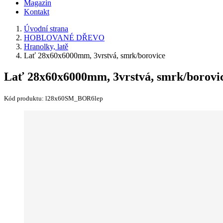
Magazín
Kontakt
Úvodní strana
HOBLOVANÉ DŘEVO
Hranolky, latě
Lať 28x60x6000mm, 3vrstvá, smrk/borovice
Lať 28x60x6000mm, 3vrstvá, smrk/borovi
Kód produktu:
l28x60SM_BOR6lep