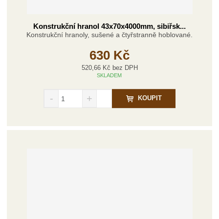
Konstrukční hranol 43x70x4000mm, sibiřsk...
Konstrukční hranoly, sušené a čtyřstranně hoblované.
630 Kč
520,66 Kč bez DPH
SKLADEM
S
N
Z
KOUPIT
n
a
m
í
v
ě
ž
ý
n
i
š
i
t
i
t
m
t
p
n
m
o
o
n
č
ž
o
s
ž
e
t
s
t
v
t