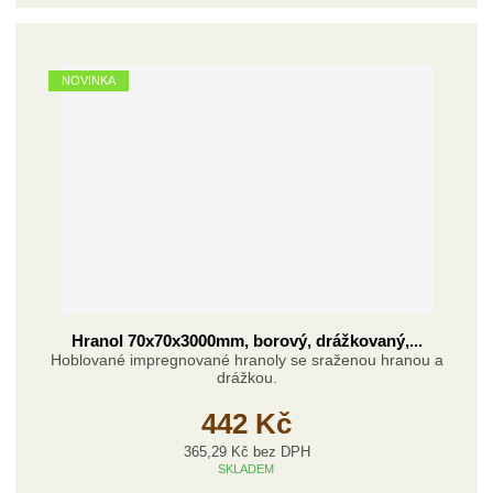
ž
ý
n
i
š
i
t
i
t
m
t
p
NOVINKA
n
m
o
o
n
č
ž
o
s
ž
e
t
s
t
v
t
í
v
í
Hranol 70x70x3000mm, borový, drážkovaný,...
Hoblované impregnované hranoly se sraženou hranou a
drážkou.
442 Kč
365,29 Kč bez DPH
SKLADEM