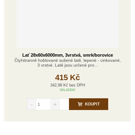
Lať 28x60x6000mm, 3vrstvá, smrk/borovice
Čtyřstranně hoblované sušené latě, lepené - cinkované,
3 vrstvé. Latě jsou určené pro...
415 Kč
342,98 Kč bez DPH
SKLADEM
S
N
Z
KOUPIT
n
a
m
í
v
ě
ž
ý
n
i
š
i
t
i
t