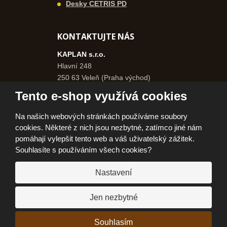
Desky CETRIS PD
KONTAKTUJTE NÁS
KAPLAN s.r.o.
Hlavní 248
250 63 Veleň (Praha východ)
Česká republika
Tento e-shop využívá cookies
+420 271 750 577
Na našich webových stránkách používáme soubory
+420 606 962 046
cookies. Některé z nich jsou nezbytné, zatímco jiné nám
info@kaplanpraha.cz
pomáhají vylepšit tento web a váš uživatelský zážitek.
Souhlasíte s používáním všech cookies?
Nastavení
© 2026, KAPLAN, s.r.o.
Prohlášení o přístupnosti
|
Ochrana osobních údajů
|
Mapa stránek
|
|
Jen nezbytné
Jak nakupovat
E
Souhlasím
VYROBILA
B