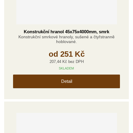
í
v
í
Konstrukční hranol 45x75x4000mm, smrk
Konstrukční smrkové hranoly, sušené a čtyřstranně
hoblované.
od
251 Kč
207,44 Kč bez DPH
SKLADEM
Detail