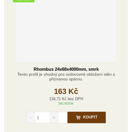
z
l
o
í
k
k
v
p
o
o
ý
r
o
v
v
v
d
ý
ý
ý
u
v
v
p
k
ý
ý
i
t
p
p
s
ů
i
i
s
s
Rhombus 24x68x4000mm, smrk
Tento profil je vhodný pro vodorovné obložení stěn s
přiznanou spárou.
163 Kč
134,71 Kč bez DPH
SKLADEM
S
N
Z
KOUPIT
n
a
m
í
v
ě