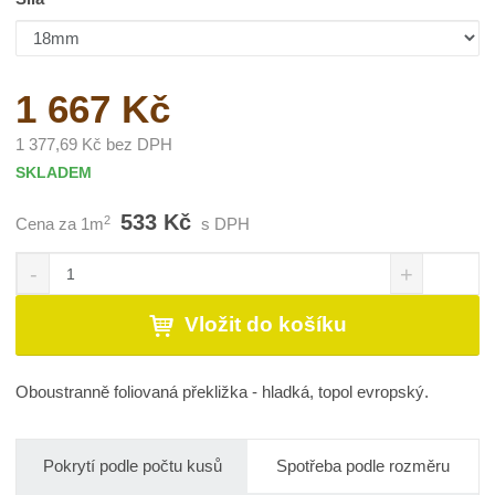
1 667 Kč
1 377,69 Kč bez DPH
SKLADEM
533 Kč
2
Cena za 1m
s DPH
S
N
Z
n
a
m
í
v
ě
Vložit do košíku
ž
ý
n
i
š
i
t
i
t
Oboustranně foliovaná překližka - hladká, topol evropský.
m
t
p
n
m
o
o
n
č
ž
o
Pokrytí podle počtu kusů
Spotřeba podle rozměru
s
ž
e