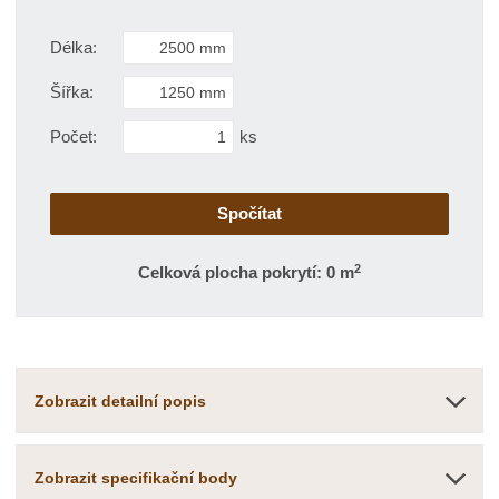
t
s
t
v
t
Délka:
í
v
í
Šířka:
Počet:
ks
2
Celková plocha pokrytí: 0 m
Zobrazit detailní popis
Zobrazit specifikační body