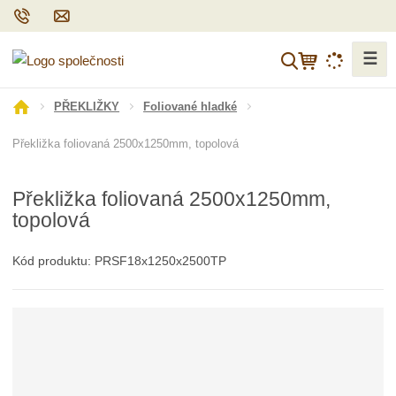
☰
V
y
h
Ú
PŘEKLIŽKY
Foliované hladké
l
v
Překližka foliovaná 2500x1250mm, topolová
o
e
d
d
n
a
Překližka foliovaná 2500x1250mm,
í
t
topolová
s
t
r
Kód produktu:
PRSF18x1250x2500TP
a
n
a