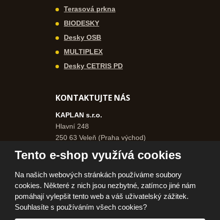
Terasová prkna
BIODESKY
Desky OSB
MULTIPLEX
Desky CETRIS PD
KONTAKTUJTE NÁS
KAPLAN s.r.o.
Hlavní 248
250 63 Veleň (Praha východ)
Česká republika
Tento e-shop využívá cookies
+420 271 750 577
Na našich webových stránkách používáme soubory
+420 606 962 046
cookies. Některé z nich jsou nezbytné, zatímco jiné nám
info@kaplanpraha.cz
pomáhají vylepšit tento web a váš uživatelský zážitek.
Souhlasíte s používáním všech cookies?