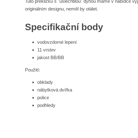
Tuto překližku s "ušlechtilou" dýhou máme v nabídce v
originálním designu, neměl by otálet.
Specifikační body
vodovzdorné lepení
11 vrstev
jakost BB/BB
Použití:
obklady
nábytková dvířka
police
podhledy