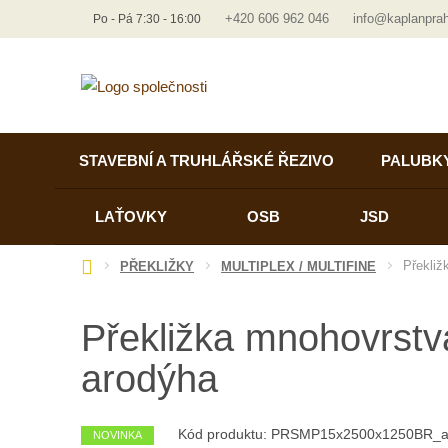
+420 606 962 046
info@kaplanpra
Po - Pá 7:30 - 16:00
STAVEBNÍ A TRUHLÁŘSKÉ ŘEZIVO
PALUBK
LAŤOVKY
OSB
JSD
Ú
Překli
PŘEKLIŽKY
MULTIPLEX / MULTIFINE
v
o
Překližka mnohovrst
d
n
arodýha
í
s
t
Kód produktu:
PRSMP15x2500x1250BR_a
NOVINKA
r