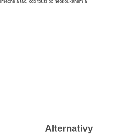
yjímečně a tak, kdo touží po neokoukaném a
Alternativy