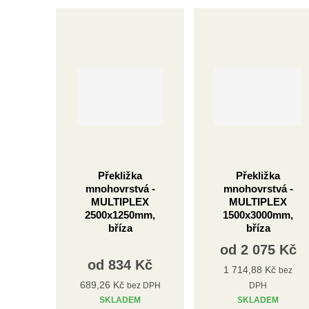
Překližka
Překližka
mnohovrstvá -
mnohovrstvá -
MULTIPLEX
MULTIPLEX
2500x1250mm,
1500x3000mm,
bříza
bříza
od
2 075 Kč
od
834 Kč
1 714,88 Kč
bez
689,26 Kč
bez DPH
DPH
SKLADEM
SKLADEM