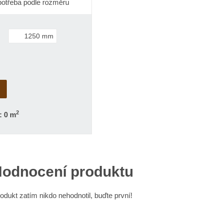
otřeba podle rozměru
2
: 0 m
odnocení produktu
odukt zatím nikdo nehodnotil, buďte první!