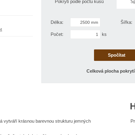
Pokrytí podle počtu kusů
Sp
t
t
v
v
í
í
Délka:
Šířka:
et
Počet:
ks
Celková plocha pokrytí
H
á vytváří krásnou barevnou strukturu jemných
Pr