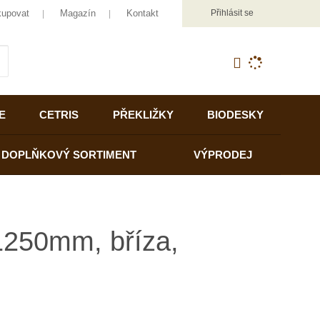
kupovat
Magazín
Kontakt
Přihlásit se
K
yhledat
d
o
h
E
CETRIS
PŘEKLIŽKY
BIODESKY
l
e
d
DOPLŇKOVÝ SORTIMENT
VÝPRODEJ
á
,
t
e
n
1250mm, bříza,
n
a
j
d
e