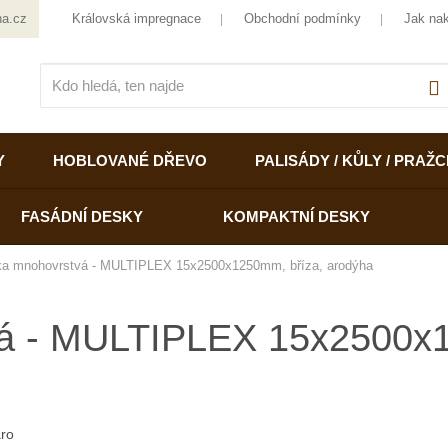
ha.cz
Královská impregnace
Obchodní podmínky
Jak na
V
Y
HOBLOVANÉ DŘEVO
PALISÁDY / KŮLY / PRAŽC
FASÁDNÍ DESKY
KOMPAKTNÍ DESKY
žka mnohovrstvá - MULTIPLEX 15x2500x1250mm, bříza, arodýha
vá - MULTIPLEX 15x2500x
ro