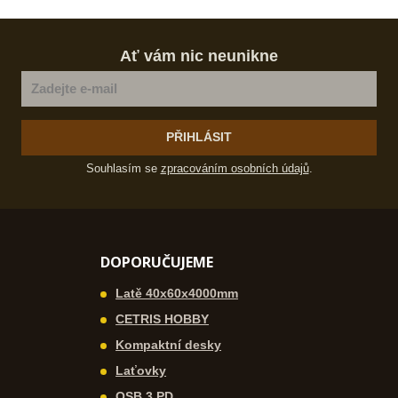
o
n
č
ž
o
s
ž
e
t
s
Ať vám nic neunikne
t
v
t
í
v
í
PŘIHLÁSIT
Souhlasím se
zpracováním osobních údajů
.
DOPORUČUJEME
Latě 40x60x4000mm
CETRIS HOBBY
Kompaktní desky
Laťovky
OSB 3 PD