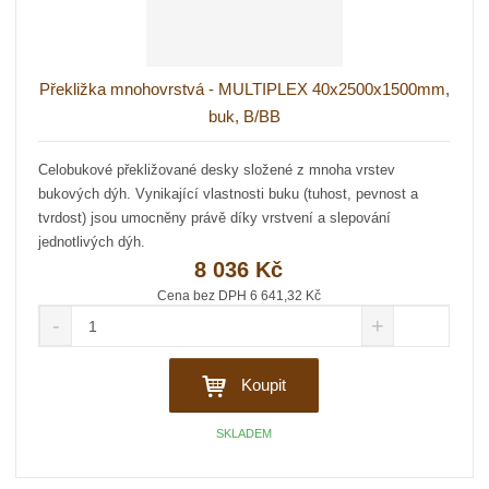
v
t
í
v
í
Překližka mnohovrstvá - MULTIPLEX 40x2500x1500mm,
buk, B/BB
Celobukové překližované desky složené z mnoha vrstev
bukových dýh. Vynikající vlastnosti buku (tuhost, pevnost a
tvrdost) jsou umocněny právě díky vrstvení a slepování
jednotlivých dýh.
8 036 Kč
Cena bez DPH 6 641,32 Kč
S
N
Z
n
a
m
í
v
ě
ž
ý
Koupit
n
i
š
i
t
i
SKLADEM
t
m
t
p
n
m
o