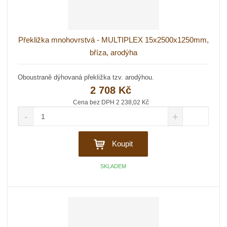
Překližka mnohovrstvá - MULTIPLEX 15x2500x1250mm,
bříza, arodýha
Oboustraně dýhovaná překližka tzv. arodýhou.
2 708 Kč
Cena bez DPH 2 238,02 Kč
S
N
Z
n
a
m
í
v
ě
ž
ý
Koupit
n
i
š
i
t
i
SKLADEM
t
m
t
p
n
m
o
o
n
č
ž
o
s
ž
e
t
s
t