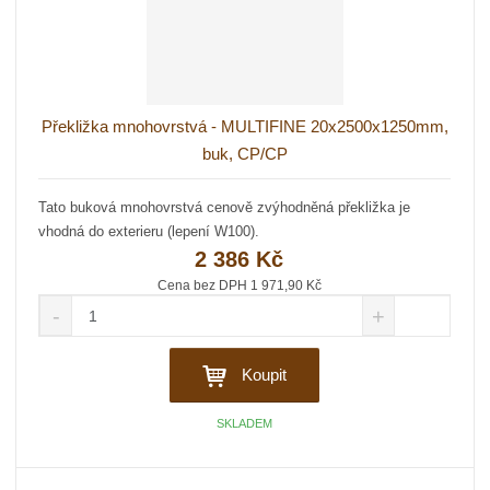
Překližka mnohovrstvá - MULTIFINE 20x2500x1250mm,
buk, CP/CP
Tato buková mnohovrstvá cenově zvýhodněná překližka je
vhodná do exterieru (lepení W100).
2 386 Kč
Cena bez DPH 1 971,90 Kč
S
N
Z
n
a
m
í
v
ě
ž
ý
Koupit
n
i
š
i
t
i
SKLADEM
t
m
t
p
n
m
o
o
n