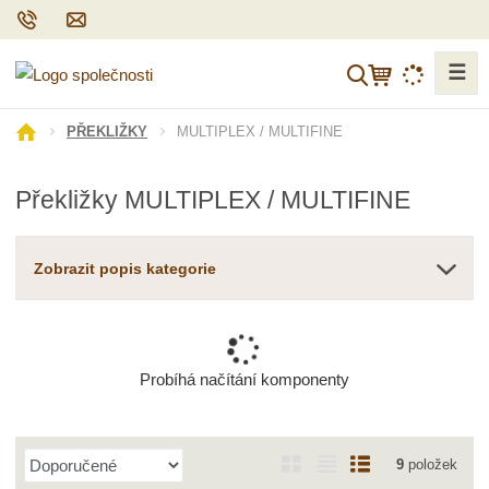
☰
V
y
h
Ú
MULTIPLEX / MULTIFINE
PŘEKLIŽKY
l
v
o
e
Překližky MULTIPLEX / MULTIFINE
d
d
n
a
í
t
Zobrazit popis kategorie
s
t
r
a
n
Probíhá načítání komponenty
a
Ř
O
T
Ř
9
položek
a
b
a
á