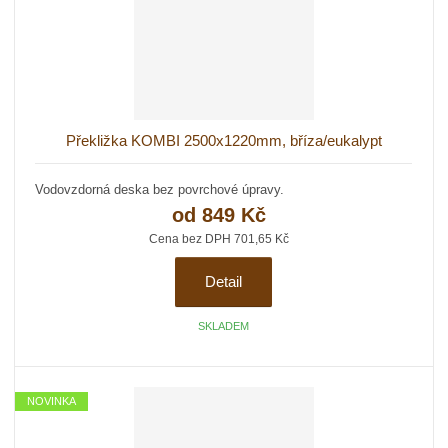
č
ž
o
s
ž
e
t
s
t
v
t
í
v
í
Překližka KOMBI 2500x1220mm, bříza/eukalypt
Vodovzdorná deska bez povrchové úpravy.
od
849 Kč
Cena bez DPH 701,65 Kč
Detail
SKLADEM
NOVINKA