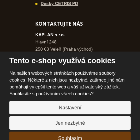
Desky CETRIS PD
KONTAKTUJTE NÁS
KAPLAN s.r.o.
Hlavní 248
250 63 Veleň (Praha východ)
Česká republika
Tento e-shop využívá cookies
+420 271 750 577
Na našich webových stránkách používáme soubory
+420 606 962 046
cookies. Některé z nich jsou nezbytné, zatímco jiné nám
info@kaplanpraha.cz
pomáhají vylepšit tento web a váš uživatelský zážitek.
Souhlasíte s používáním všech cookies?
Nastavení
© 2026, KAPLAN, s.r.o.
Prohlášení o přístupnosti
|
Ochrana osobních údajů
|
Mapa stránek
|
|
Jen nezbytné
Jak nakupovat
E
Souhlasím
VYROBILA
B