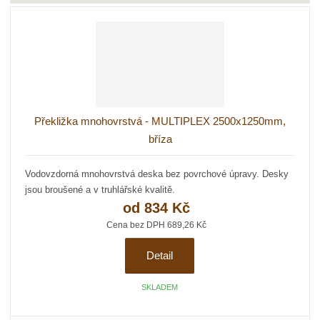
z
r
b
d
e
á
u
k
n
z
l
o
í
k
k
v
p
o
o
ý
r
o
v
v
v
Překližka mnohovrstvá - MULTIPLEX 2500x1250mm,
d
ý
ý
ý
u
bříza
v
v
p
k
ý
ý
i
t
Vodovzdorná mnohovrstvá deska bez povrchové úpravy. Desky
p
p
s
ů
jsou broušené a v truhlářské kvalitě.
i
i
od
834 Kč
s
s
Cena bez DPH 689,26 Kč
Detail
SKLADEM