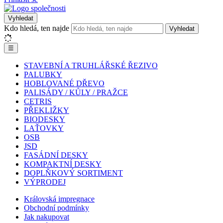
Vyhledat
Kdo hledá, ten najde
Vyhledat
☰
STAVEBNÍ A TRUHLÁŘSKÉ ŘEZIVO
PALUBKY
HOBLOVANÉ DŘEVO
PALISÁDY / KŮLY / PRAŽCE
CETRIS
PŘEKLIŽKY
BIODESKY
LAŤOVKY
OSB
JSD
FASÁDNÍ DESKY
KOMPAKTNÍ DESKY
DOPLŇKOVÝ SORTIMENT
VÝPRODEJ
Královská impregnace
Obchodní podmínky
Jak nakupovat