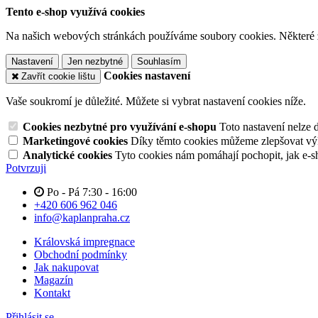
Tento e-shop využívá cookies
Na našich webových stránkách používáme soubory cookies. Některé z n
Nastavení
Jen nezbytné
Souhlasím
Cookies nastavení
Zavřít cookie lištu
Vaše soukromí je důležité. Můžete si vybrat nastavení cookies níže.
Cookies nezbytné pro využívání e-shopu
Toto nastavení nelze 
Marketingové cookies
Díky těmto cookies můžeme zlepšovat výko
Analytické cookies
Tyto cookies nám pomáhají pochopit, jak e-s
Potvrzuji
Po - Pá 7:30 - 16:00
+420 606 962 046
info@kaplanpraha.cz
Královská impregnace
Obchodní podmínky
Jak nakupovat
Magazín
Kontakt
Přihlásit se